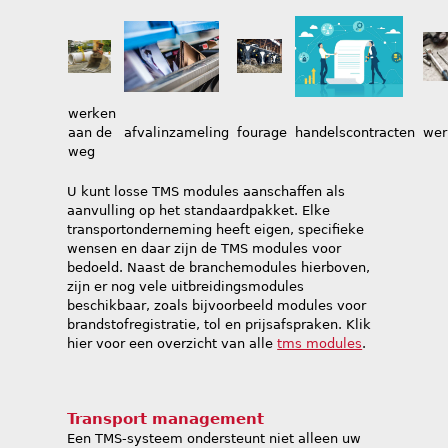
werken
aan de
afvalinzameling
fourage
handelscontracten
wer
weg
U kunt losse TMS modules aanschaffen als
aanvulling op het standaardpakket. Elke
transportonderneming heeft eigen, specifieke
wensen en daar zijn de TMS modules voor
bedoeld. Naast de branchemodules hierboven,
zijn er nog vele uitbreidingsmodules
beschikbaar, zoals bijvoorbeeld modules voor
brandstofregistratie, tol en prijsafspraken. Klik
hier voor een overzicht van alle
tms modules
.
Transport management
Een TMS-systeem ondersteunt niet alleen uw