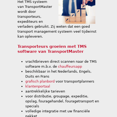
n
Het TMS systeem
van TransportMaster
t
wordt door
h
transporteurs,
i
expediteurs en
verladers gebruikt. Zij weten dat een goed
e
transport management systeem veel tijdwinst
r
kan opleveren.
Transporteurs groeien met TMS
software van TransportMaster
vrachtbrieven direct scannen naar de TMS
software m.b.v. de
chauffeursapp
beschikbaar in het Nederlands, Engels,
Duits en Frans
grafisch planbord
voor transportplanners
klantenportaal
aantrekkelijke tarieven
voor distributie, groupage, expeditie,
opslag, fouragehandel, fouragetransport en
specials
volledige integratie met uw financiële
pakket