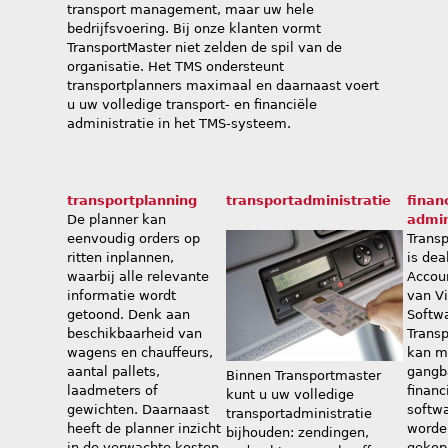
transport management, maar uw hele
bedrijfsvoering. Bij onze klanten vormt
TransportMaster niet zelden de spil van de
organisatie. Het TMS ondersteunt
transportplanners maximaal en daarnaast voert
u uw volledige transport- en financiële
administratie in het TMS-systeem.
transportplanning
transportadministratie
finan
De planner kan
admin
eenvoudig orders op
Trans
ritten inplannen,
is dea
waarbij alle relevante
Accou
informatie wordt
van V
getoond. Denk aan
Softw
beschikbaarheid van
Trans
wagens en chauffeurs,
kan m
aantal pallets,
gangb
Binnen Transportmaster
laadmeters of
financ
kunt u uw volledige
gewichten. Daarnaast
softw
transportadministratie
heeft de planner inzicht
worde
bijhouden: zendingen,
in de verwachte kosten
gekop