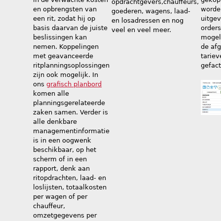
opdrachtgevers,chauffeurs,
en opbrengsten van
worde
goederen, wagens, laad-
een rit, zodat hij op
uitge
en losadressen en nog
basis daarvan de juiste
orders
veel en veel meer.
beslissingen kan
mogel
nemen. Koppelingen
de af
met geavanceerde
tariev
ritplanningsoplossingen
gefact
zijn ook mogelijk. In
ons
grafisch planbord
komen alle
planningsgerelateerde
zaken samen. Verder is
alle denkbare
managementinformatie
is in een oogwenk
beschikbaar, op het
scherm of in een
rapport, denk aan
ritopdrachten, laad- en
loslijsten, totaalkosten
per wagen of per
chauffeur,
omzetgegevens per