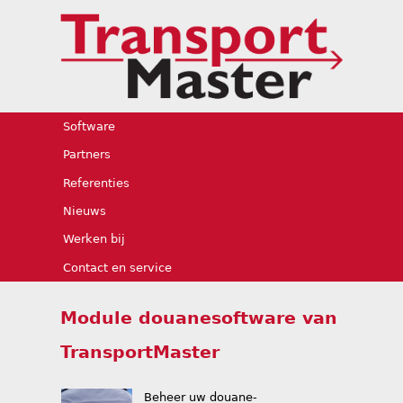
Jump to navigation
Software
Partners
Referenties
Nieuws
Werken bij
Contact en service
Module douanesoftware van
TransportMaster
Beheer uw douane-