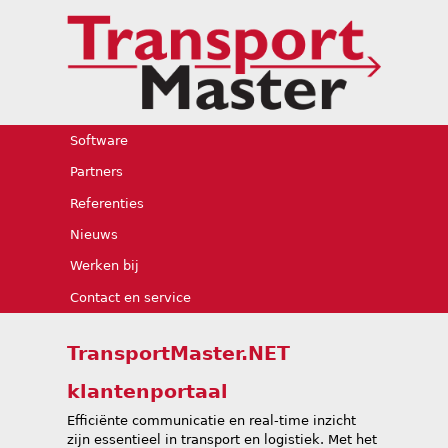
Jump to navigation
Software
Partners
Referenties
Nieuws
Werken bij
Contact en service
TransportMaster.NET
klantenportaal
Efficiënte communicatie en real-time inzicht
zijn essentieel in transport en logistiek. Met het