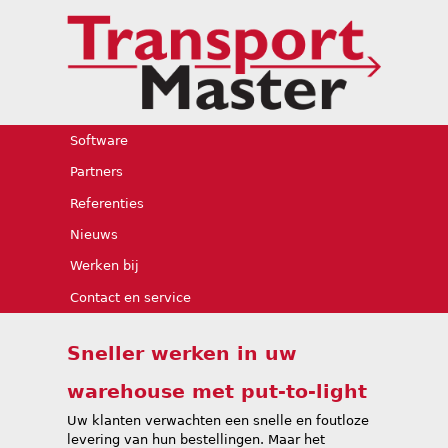
Jump to navigation
Software
Partners
Referenties
Nieuws
Werken bij
Contact en service
Sneller werken in uw
warehouse met put-to-light
Uw klanten verwachten een snelle en foutloze
levering van hun bestellingen. Maar het