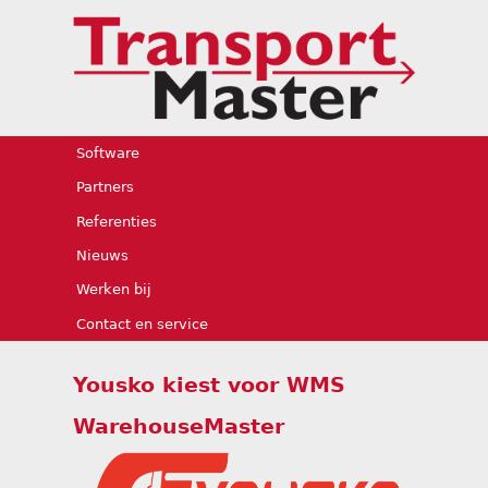
Jump to navigation
Software
Partners
Referenties
Nieuws
Werken bij
Contact en service
Yousko kiest voor WMS
WarehouseMaster